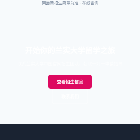
网最新招生简章为准 ·
在线咨询
开始你的兰实大学留学之旅
联系兰实大学中国官网招生团队，获取一对一申请指导
查看招生信息
联系我们