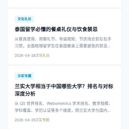
文化礼仪
泰国留学必懂的餐桌礼仪与饮食禁忌
从餐具使用、用餐礼节、寺庙规矩、节庆场合到左右手
习惯，全面梳理留学生在泰国餐桌上需要避免的禁忌，
帮你顺利融入泰国留学生活。
2026-04-28
文化礼仪
兰实专题
兰实大学相当于中国哪些大学？排名与对标
深度分析
从 QS 世界排名、Webometrics 学术排名、教学规模、
学科覆盖、学历认证等多个维度，把兰实大学与国内高
校做客观对标，帮助打算泰国留学的同学建立准确认
2026-04-25
兰实专题
知。