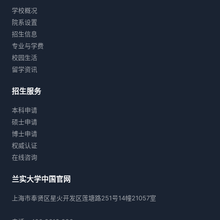
学校概况
院系设置
招生信息
专业与学费
校园生活
留学资讯
招生服务
本科申请
硕士申请
博士申请
权威认证
在线咨询
兰实大学中国官网
上海市奉贤区星火开发区莲塘路251号14幢21057室