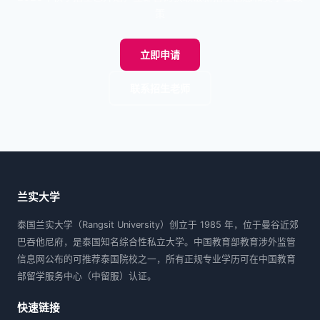
策
立即申请
联系招生老师
兰实大学
泰国兰实大学（Rangsit University）创立于 1985 年，位于曼谷近郊
巴吞他尼府，是泰国知名综合性私立大学。中国教育部教育涉外监管
信息网公布的可推荐泰国院校之一，所有正规专业学历可在中国教育
部留学服务中心（中留服）认证。
快速链接