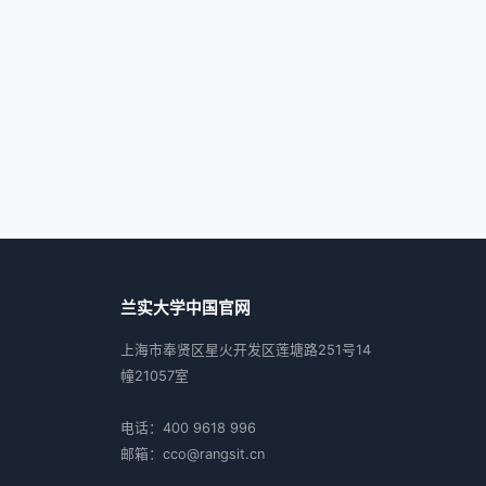
兰实大学中国官网
上海市奉贤区星火开发区莲塘路251号14
幢21057室
电话：400 9618 996
邮箱：cco@rangsit.cn