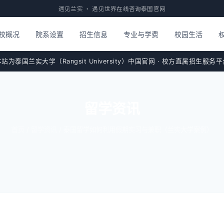
遇见兰实 · 遇见世界
在线咨询
泰国官网
校概况
院系设置
招生信息
专业与学费
校园生活
站为泰国兰实大学（Rangsit University）中国官网 · 校方直属招生服务
留学资讯
首页
/
留学资讯
/ 泰国留学如何利用假期实习与兼职（兰实大学案例）