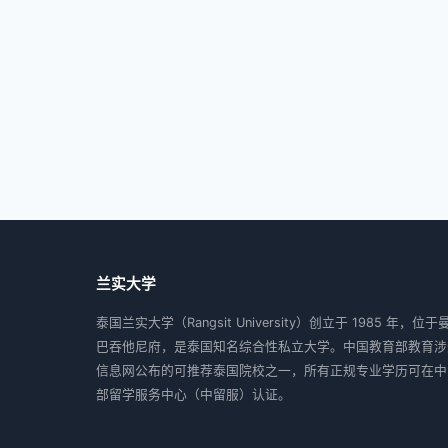
兰实大学
泰国兰实大学（Rangsit University）创立于 1985 年，位
巴吞他尼府，是泰国知名综合性私立大学。中国教育部教育涉
信息网公布的可推荐泰国院校之一，所有正规专业学历可在中
部留学服务中心（中留服）认证。