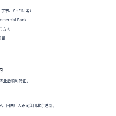
节、SHEIN 等）
mercial Bank
门方向
项目
习
，毕业后顺利转正。
内容。回国后入职同集团北京总部。