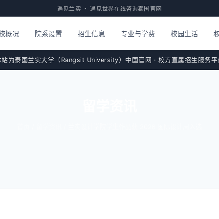
遇见兰实 · 遇见世界
在线咨询
泰国官网
校概况
院系设置
招生信息
专业与学费
校园生活
站为泰国兰实大学（Rangsit University）中国官网 · 校方直属招生服务
留学资讯
首页
/
留学资讯
/ 兰实设计学院学生作品获 2026 国际设计周入选