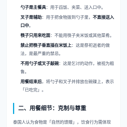
勺子是主餐具
：用于舀饭、夹菜、送入口中。
叉子是辅助
：用于把食物拨到勺子里，
不直接送入
口中
。
筷子只用来吃面
：不能用筷子夹米饭或其他菜肴。
禁止把筷子垂直插在米饭上
：这是祭祀逝者的做
法，是最严重的禁忌。
不用勺子或叉子敲碗
：这是乞讨的动作，被视为粗
鲁。
用餐结束后
，将勺子和叉子并排放在碗碟上，表示
「已吃完」。
二、用餐细节：克制与尊重
泰国人认为食物是「自然的馈赠」，饮食行为需体现