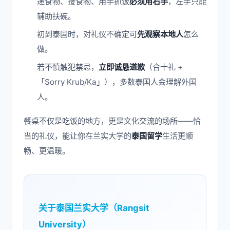
递食物、接食物、用手抓饭
必须用右手
，左手只能
辅助扶碗。
初到泰国时，对礼仪不确定可
先观察本地人
怎么
做。
若不慎触犯禁忌，
立即诚恳道歉
（合十礼 +
「Sorry Krub/Ka」），多数泰国人会理解外国
人。
餐桌不仅是吃饭的地方，更是文化交流的场所——恰
当的礼仪，能让你在兰实大学的
泰国留学
生活更顺
畅、更温暖。
关于泰国兰实大学（Rangsit
University）