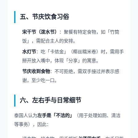
五、节庆饮食习俗
宋干节（泼水节）
：聚餐有特定食物，如「竹筒
饭」，需配合主人的安排。
水灯节
：吃「卡侬金」（椰丝糯米卷）时，需用手
掰开放入嘴中，体现「分享」的寓意。
节庆收到食物
：不可拒绝，需双手接过并表示感
谢，至少吃一口。
六、左右手与日常细节
泰国人认为
左手是「不洁的」
（用于处理如厕、清洁
等事务），因此：