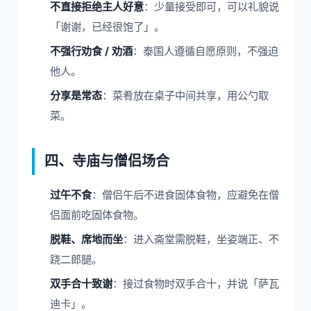
不直接拒绝主人好意
：少量接受即可，可以礼貌说
「谢谢，已经很饱了」。
不强行劝食 / 劝酒
：泰国人遵循自愿原则，不强迫
他人。
分享是常态
：菜肴放在桌子中间共享，用公勺取
菜。
四、寺庙与僧侣场合
过午不食
：僧侣午后不进食固体食物，应避免在僧
侣面前吃固体食物。
脱鞋、席地而坐
：进入斋堂需脱鞋，坐姿端正、不
跷二郎腿。
双手合十致谢
：接过食物时双手合十，并说「萨瓦
迪卡」。